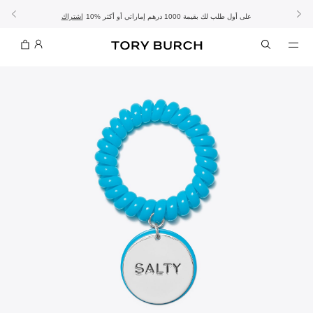
10% على أول طلب لك بقيمة 1000 درهم إماراتي أو أكثر
- الشحن المجاني
- تسوق الآن واستلم في المتجر
تفاصيل
تفاصيل
اشتراك
تسوّقي التشكيلة
تسوقي
تشكيلة عيد الأضحى
الموسم الجديد: إطلالات العمل