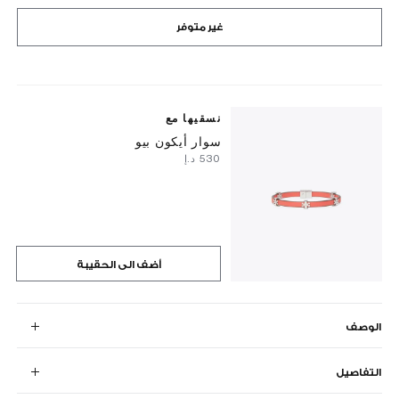
غير متوفر
نسقيها مع
سوار أيكون بيو
⁦530⁩ د.إ
أضف الى الحقيبة
الوصف
التفاصيل