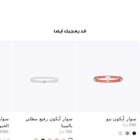
قد يعجبك أيضا
سوار أيكون بيو
سوار أيكون رفيع مطلي
سوار 
⁦530⁩ د.إ
بالمينا
الخي
⁦750⁩ د.إ
⁦1350⁩ د.إ