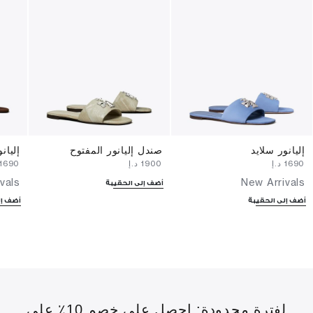
إليانور سلايد
صندل إليانور المفتوح
إليان
⁦1690⁩ د.إ
⁦1900⁩ د.إ
⁦1690⁩ د.إ
vals
New Arrivals
أضف إلى الحقيبة
أضف إلى الحقيبة
أضف إل
لفترة محدودة: احصل على خصم 10٪ على