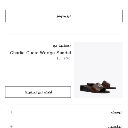
غير متوفر
نسقيها مع
Charlie Cuoio Wedge Sandal
⁦1900⁩ د.إ
أضف الى الحقيبة
الوصف
التفاصيل