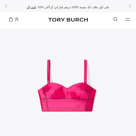
10% على أول طلب لك بقيمة 1000 درهم إماراتي أو أكثر
- الشحن المجاني
- تسوق الآن واستلم في المتجر
تفاصيل
تفاصيل
اشتراك
تسوّقي التشكيلة
تسوقي
تشكيلة عيد الأضحى
الموسم الجديد: إطلالات العمل