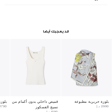
قد يعجبك أيضا
بلوزة حريرية مطبوعة
قميص داخلي بدون أكمام من
بلوزة
⁦2990⁩ د.إ
⁦1790⁩ د.إ
نسيج الفسكوز
⁦1590⁩ د.إ