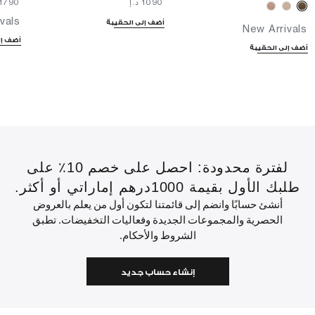
⁦1090⁩ د.إ
⁦1790⁩ د.إ
vals
أضف إلى الحقيبة
New Arrivals
أضف إل
أضف إلى الحقيبة
لفترة محدودة: احصل على خصم 10٪ على
طلبك الأول بقيمة 1000درهم إماراتي أو أكثر.
أنشئ حسابًا وانضم إلى قائمتنا لتكون أول من يعلم بالعروض
الحصرية والمجموعات الجديدة وفعاليات التخفيضات. تطبق
الشروط والأحكام.
إنشاء حساب جديد