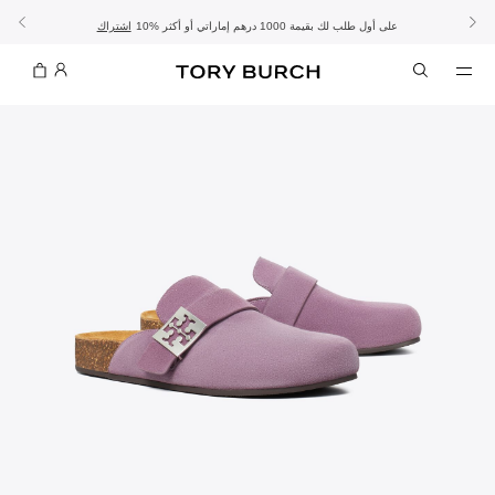
10% على أول طلب لك بقيمة 1000 درهم إماراتي أو أكثر
- الشحن المجاني
- تسوق الآن واستلم في المتجر
تفاصيل
تفاصيل
اشتراك
تسوّقي التشكيلة
تسوقي
تشكيلة عيد الأضحى
الموسم الجديد: إطلالات العمل