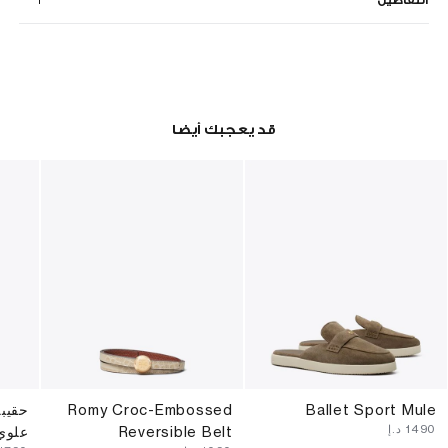
التفاصيل
قد يعجبك أيضا
Ballet Sport Mule
Romy Croc-Embossed
حقيب
⁦1490⁩ د.إ
Reversible Belt
علوي