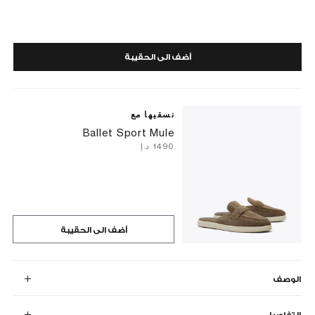
أضف الى الحقيبة
نسقيها مع
Ballet Sport Mule
⁦1490⁩ د.إ
أضف الى الحقيبة
الوصف