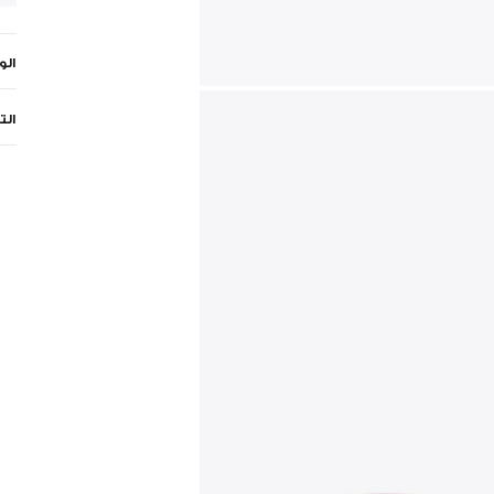
ال
الت