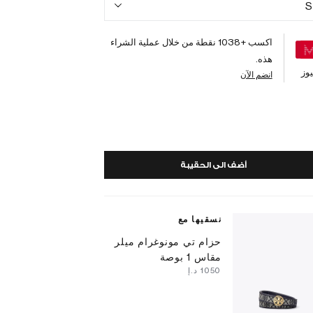
S
اكسب +
1038
نقطة من خلال عملية الشراء
هذه.
وز
انضم الآن
أضف الى الحقيبة
نسقيها مع
حزام تي مونوغرام ميلر
مقاس 1 بوصة
⁦1050⁩ د.إ