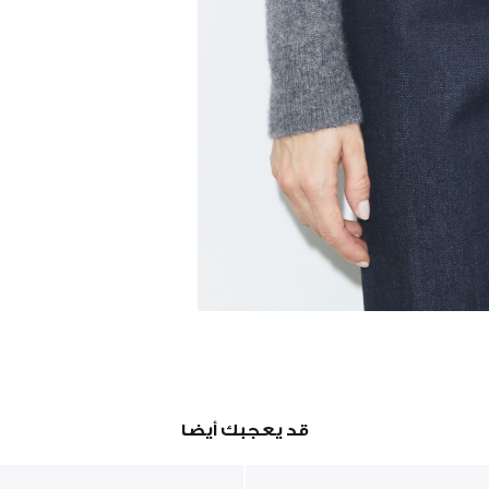
قد يعجبك أيضا