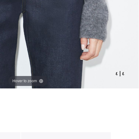
٤
|
٤
Hover to zoom