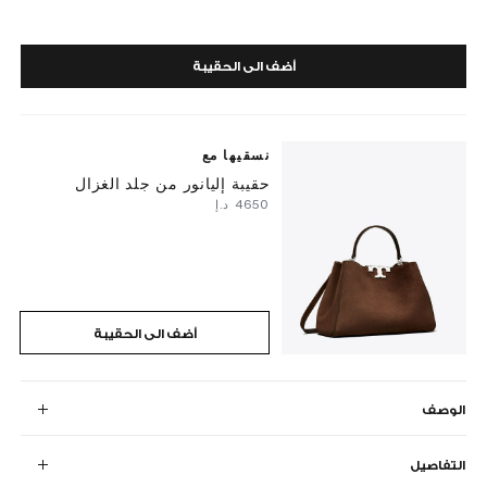
أضف الى الحقيبة
نسقيها مع
حقيبة إليانور من جلد الغزال
⁦4650⁩ د.إ
أضف الى الحقيبة
الوصف
التفاصيل