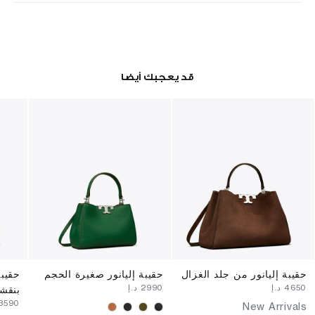
قد يعجبك أيضا
حقيبة إليانور من جلد الغزال
حقيبة إليانور صغيرة الحجم
حقيبة
⁦4650⁩ د.إ
⁦2990⁩ د.إ
بنقشة
⁦3590⁩ د.إ
New Arrivals