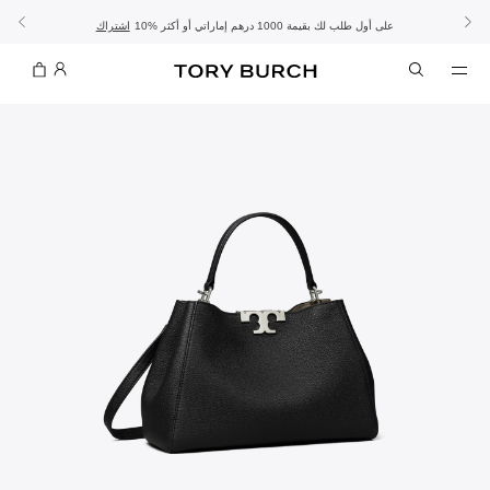
10% على أول طلب لك بقيمة 1000 درهم إماراتي أو أكثر
- الشحن المجاني
- تسوق الآن واستلم في المتجر
تفاصيل
تفاصيل
اشتراك
تسوّقي التشكيلة
تسوقي
تشكيلة عيد الأضحى
الموسم الجديد: إطلالات العمل