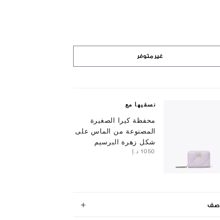
غير متوفر
نسقيها مع
محفظة كيرا الصغيرة
المصنوعة من الماس على
شكل زهرة البرسيم
⁦1050⁩ د.إ
وصف