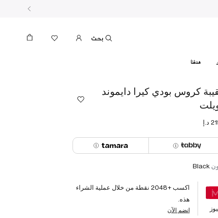
بحث
هدفنا
يبة كروس بودي كيرا دايموند
يلت
ون
Black
اكسب +
2048
نقطة من خلال عملية الشراء
هذه.
وز
انضم الآن