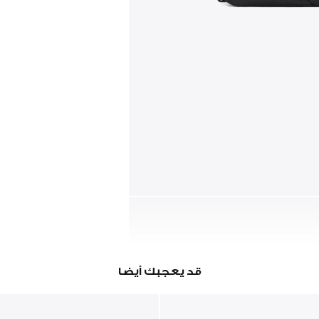
قد يعجبك أيضا