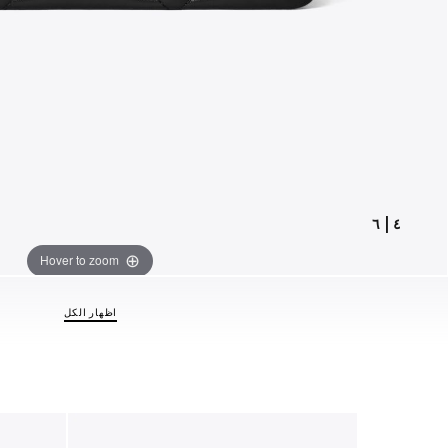
٦
|
٤
Hover to zoom
اظهار الكل