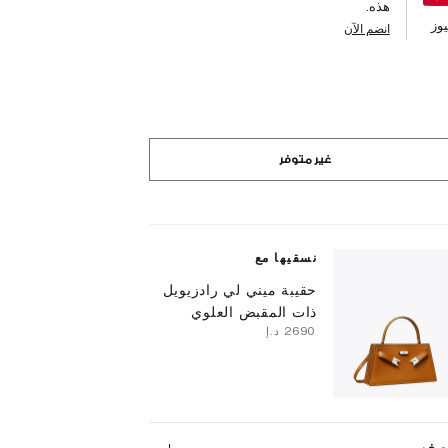
هذه.
وز
انضم الآن
غير متوفر
نسقيها مع
حقيبة ميني لي رادزيويل
ذات المقبض العلوي
⁦2690⁩ د.إ