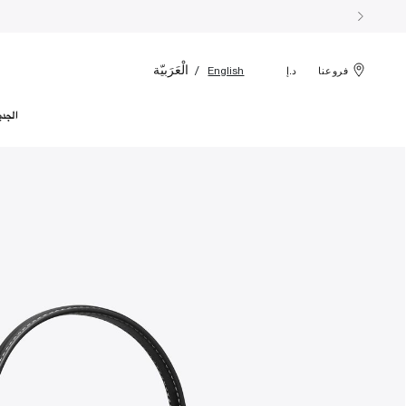
الْعَرَبيّة
English
فروعنا
د.إ
الجدي