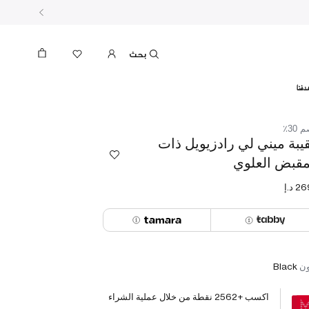
بحث
دفنا
30٪
يبة ميني لي رادزيويل ذات
مقبض العلوي
ون
Black
اكسب +
2562
نقطة من خلال عملية الشراء