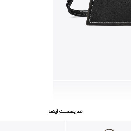
قد يعجبك أيضا