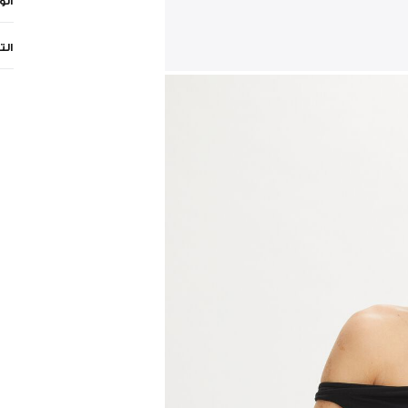
ال
الت