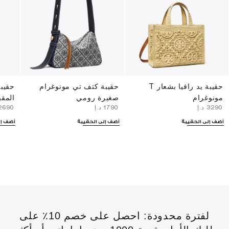
حقيبة يد رافيا بشعار T
حقيبة كتف تي مونوغرام
حقيبة
مونوغرام
صغيرة رومي
المق
⁦3290⁩ د.إ
⁦1790⁩ د.إ
⁦2690⁩ د.إ
أضف إلى الحقيبة
أضف إلى الحقيبة
أضف إل
لفترة محدودة: احصل على خصم 10٪ على