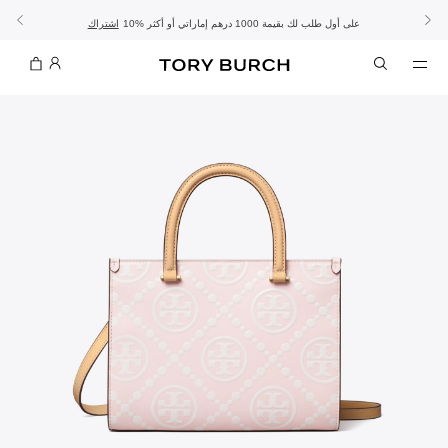
10% على أول طلب لك بقيمة 1000 درهم إماراتي أو أكثر
- الشحن المجاني
- تسوق الآن واستلم في المتجر
تفاصيل
تفاصيل
اشتراك
تسوّقي التشكيلة
تسوقي
تشكيلة عيد الأضحى
الموسم الجديد: إطلالات العمل