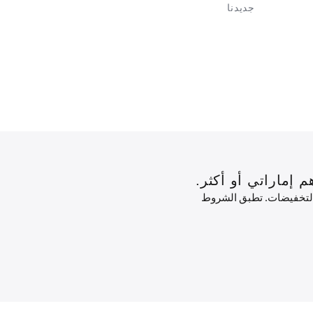
جديدنا
w Arrivals
 التخفيضات. تطبق الشروط