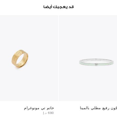
قد يعجبك أيضا
ون رفيع مطلي بالمينا
خاتم تي مونوغرام
⁦690⁩ د.إ