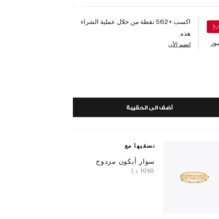
اكسب +
562
نقطة من خلال عملية الشراء
هذه.
وز
انضم الآن
أضف الى الحقيبة
نسقيها مع
سوار أيكون مزدوج
⁦1050⁩ د.إ