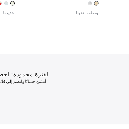
وصلت حديثا
جديدنا
لفترة محدودة: احصل على خصم 10٪ على طلبك الأول
أنشئ حسابًا وانضم إلى قا