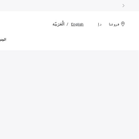
الْعَرَبيّة
English
فروعنا
د.إ
الجدي