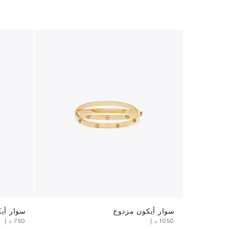
سوار أيكون مزدوج
سوار أيك
⁦1050⁩ د.إ
⁦750⁩ د.إ