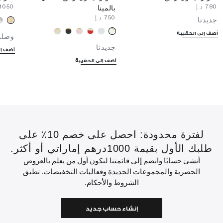
⁦780⁩ د.إ
⁦1050⁩ د.إ
بالمينا
⁦750⁩ د.إ
جديدنا
أضف إلى الحقيبة
وصلت
جديدنا
أضف إل
أضف إلى الحقيبة
لفترة محدودة: احصل على خصم 10٪ على
طلبك الأول بقيمة 1000درهم إماراتي أو أكثر.
أنشئ حسابًا وانضم إلى قائمتنا لتكون أول من يعلم بالعروض
الحصرية والمجموعات الجديدة وفعاليات التخفيضات. تطبق
الشروط والأحكام.
إنشاء حساب جديد