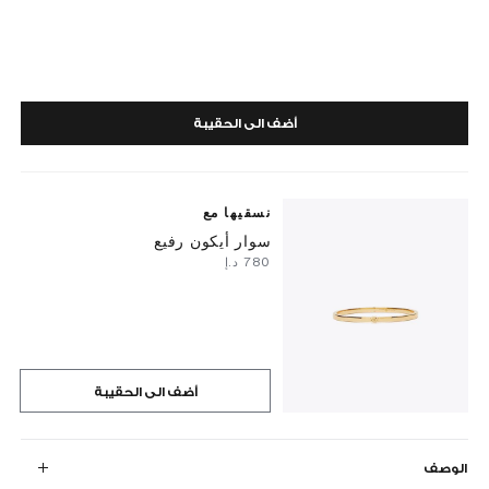
أضف الى الحقيبة
نسقيها مع
سوار أيكون رفيع
⁦780⁩ د.إ
أضف الى الحقيبة
الوصف