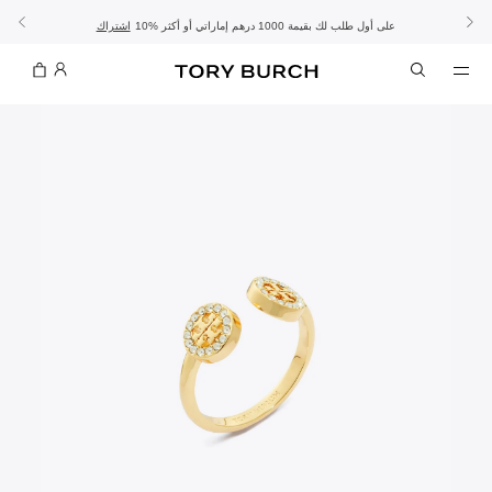
10% على أول طلب لك بقيمة 1000 درهم إماراتي أو أكثر
- الشحن المجاني
- تسوق الآن واستلم في المتجر
تفاصيل
تفاصيل
اشتراك
تسوّقي التشكيلة
تسوقي
تشكيلة عيد الأضحى
الموسم الجديد: إطلالات العمل