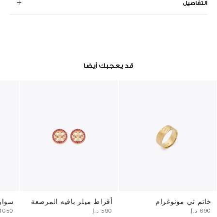
التفاصيل
قد يعجبك أيضا
خاتم تي مونوغرام
أقراط ميلر بافيه المرصعة
سوار
⁦690⁩ د.إ
⁦590⁩ د.إ
⁦1050⁩ د.إ