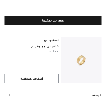
أضف الى الحقيبة
نسقيها مع
خاتم تي مونوغرام
⁦690⁩ د.إ
أضف الى الحقيبة
الوصف