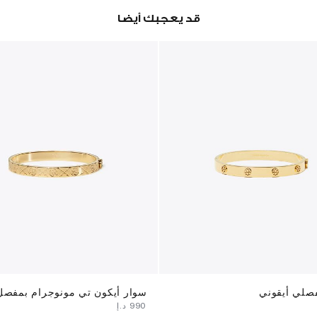
قد يعجبك أيضا
صلي أيقوني
سوار أيكون تي مونوجرام بمفصل
⁦990⁩ د.إ