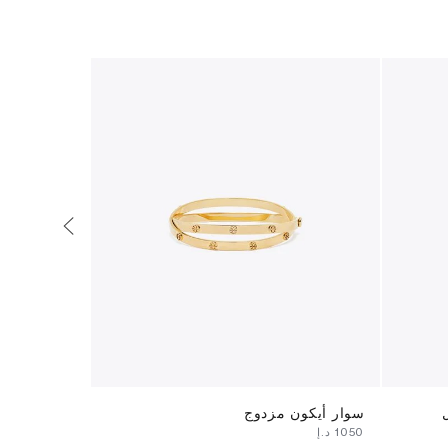
سوار أيكون مزدوج
سوار أيكون 
⁦1050⁩ د.إ
⁦750⁩ د.إ