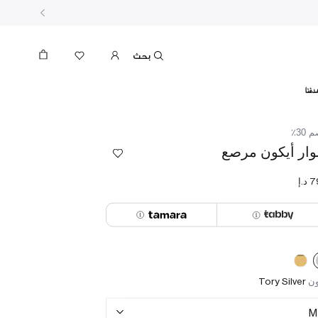
بحث
دفنا
30٪
ار أيكون مرصع
ون
Tory Silver
M