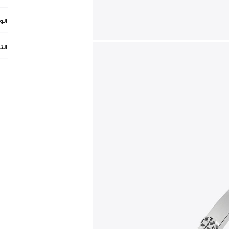
ال
الت