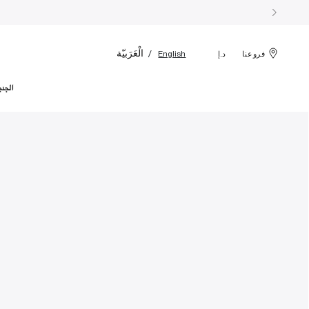
الْعَرَبيّة
English
فروعنا
د.إ
الجدي