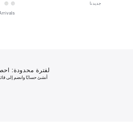
جديدنا
rrivals
لفترة محدودة: احصل على خصم 10٪ على طلبك الأول
أنشئ حسابًا وانضم إلى قا