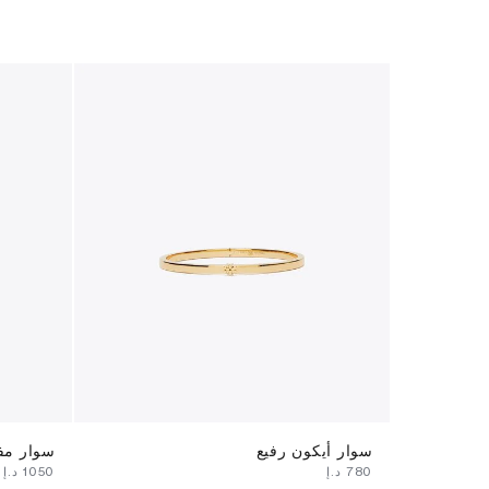
سوار أيكون رفيع
سوار مف
⁦780⁩ د.إ
⁦1050⁩ د.إ