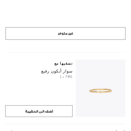
غير متوفر
نسقيها مع
سوار أيكون رفيع
⁦780⁩ د.إ
أضف الى الحقيبة