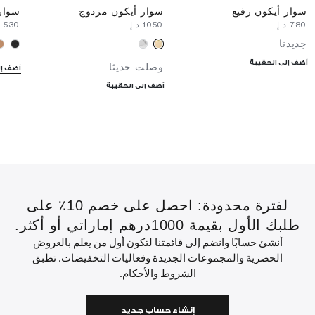
سوار أيكون رفيع
سوار أيكون مزدوج
سوار 
⁦780⁩ د.إ
⁦1050⁩ د.إ
⁦530⁩ د.إ
جديدنا
أضف إلى الحقيبة
وصلت حديثا
أضف إل
أضف إلى الحقيبة
لفترة محدودة: احصل على خصم 10٪ على
طلبك الأول بقيمة 1000درهم إماراتي أو أكثر.
أنشئ حسابًا وانضم إلى قائمتنا لتكون أول من يعلم بالعروض
الحصرية والمجموعات الجديدة وفعاليات التخفيضات. تطبق
الشروط والأحكام.
إنشاء حساب جديد