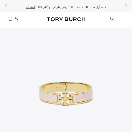
10% على أول طلب لك بقيمة 1000 درهم إماراتي أو أكثر
- الشحن المجاني
- تسوق الآن واستلم في المتجر
تفاصيل
تفاصيل
اشتراك
تسوّقي التشكيلة
تسوقي
تشكيلة عيد الأضحى
الموسم الجديد: إطلالات العمل