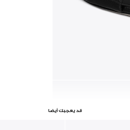
قد يعجبك أيضا