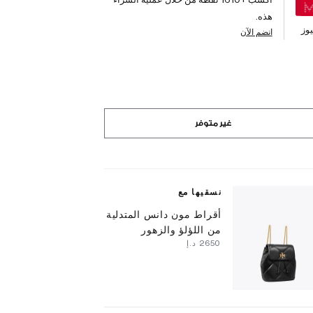
هذه.
وز
انضم الآن
غير متوفر
نسقيها مع
أقراط مون دانس المتدلية
من اللؤلؤ والزهور
⁦2650⁩ د.إ