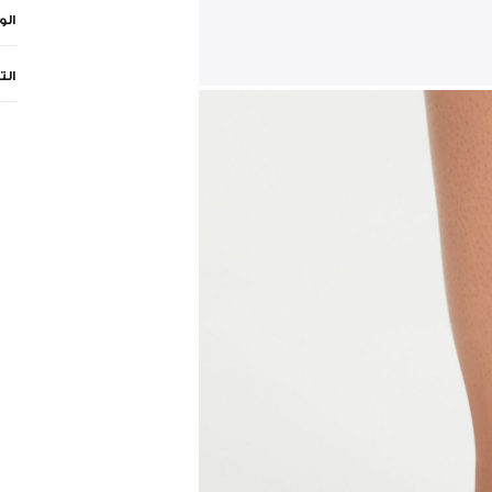
ال
الت