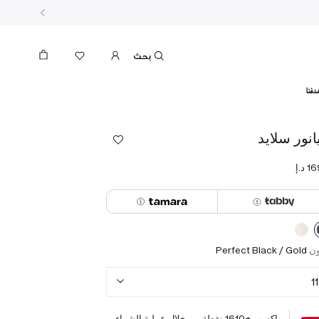
بحث
دفنا
يانور سلايد
ون
Perfect Black / Gold
11
اكسب +
1610
نقطة من خلال عملية الشراء