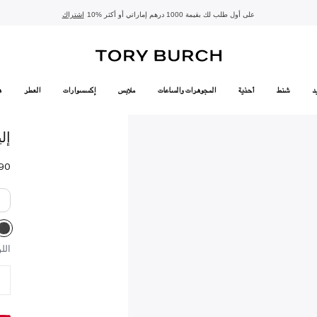
10% على أول طلب لك بقيمة 1000 درهم إماراتي أو أكثر
- الشحن المجاني
- تسوق الآن واستلم في المتجر
تفاصيل
تفاصيل
اشتراك
تسوّقي التشكيلة
تسوقي
تشكيلة عيد الأضحى
الموسم الجديد: إطلالات العمل
د
شنط
أحذية
المجوهرات والساعات
ملابس
إكسسوارات
العطر
ه
إل
الل