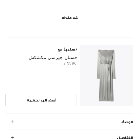
غير متوفر
نسقيها مع
فستان جيرسي مكشكش
⁦3390⁩ د.إ
أضف الى الحقيبة
الوصف
التفاصيل