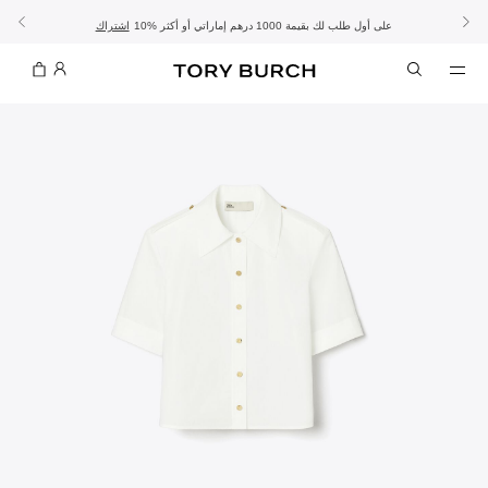
10% على أول طلب لك بقيمة 1000 درهم إماراتي أو أكثر
- الشحن المجاني
- تسوق الآن واستلم في المتجر
تفاصيل
تفاصيل
اشتراك
تسوّقي التشكيلة
تسوقي
تشكيلة عيد الأضحى
الموسم الجديد: إطلالات العمل