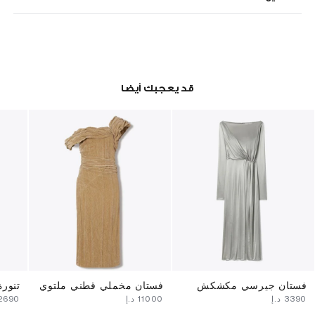
قد يعجبك أيضا
فستان جيرسي مكشكش
فستان مخملي قطني ملتوي
تنورة
⁦3390⁩ د.إ
⁦11000⁩ د.إ
⁦2690⁩ د.إ