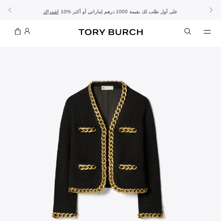
10% على أول طلب لك بقيمة 1000 درهم إماراتي أو أكثر
- الشحن المجاني
- تسوق الآن واستلم في المتجر
تفاصيل
تفاصيل
اشتراك
تسوّقي التشكيلة
تسوقي
تشكيلة عيد الأضحى
الموسم الجديد: إطلالات العمل