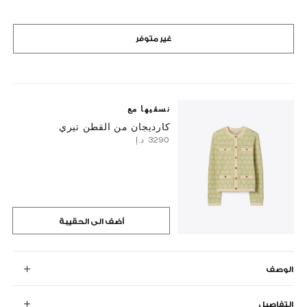
غير متوفر
نسقيها مع
كارديجان من القطن تيري
⁦3290⁩ د.إ
أضف الى الحقيبة
الوصف
التفاصيل