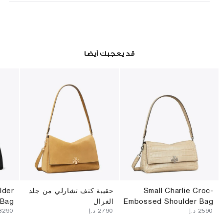
قد يعجبك أيضا
Small Charlie Croc-
حقيبة كتف تشارلي من جلد
lder
Embossed Shoulder Bag
الغزال
Bag
⁦2590⁩ د.إ
⁦2790⁩ د.إ
⁦3290⁩ د.إ