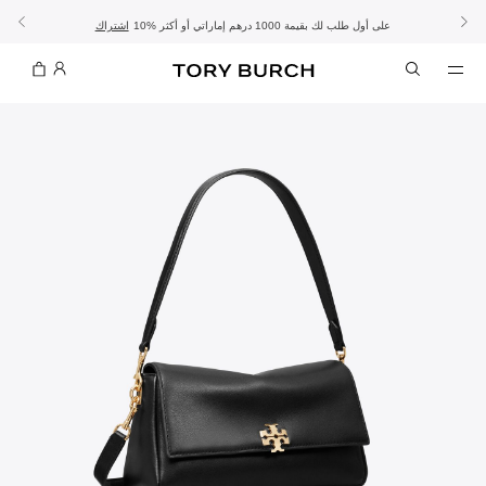
10% على أول طلب لك بقيمة 1000 درهم إماراتي أو أكثر
- الشحن المجاني
- تسوق الآن واستلم في المتجر
تفاصيل
تفاصيل
اشتراك
تسوّقي التشكيلة
تسوقي
تشكيلة عيد الأضحى
الموسم الجديد: إطلالات العمل