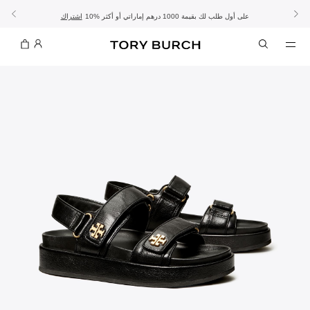
10% على أول طلب لك بقيمة 1000 درهم إماراتي أو أكثر
- الشحن المجاني
- تسوق الآن واستلم في المتجر
تفاصيل
تفاصيل
اشتراك
تسوّقي التشكيلة
تسوقي
تشكيلة عيد الأضحى
الموسم الجديد: إطلالات العمل