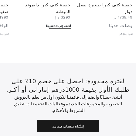
حقيبة كتف كيرا صغيرة بقفل
حقيبة كتف كيرا دايموند
حقيبة
دوار
المبطنة
صغير
⁦1735.49⁩ د.إ
⁦3290⁩ د.إ
⁦1990⁩ د.إ
وصلت حديثا
الواف
أضف إلى الحقيبة
غير متوفر
غير مت
لفترة محدودة: احصل على خصم 10٪ على
طلبك الأول بقيمة 1000درهم إماراتي أو أكثر.
أنشئ حسابًا وانضم إلى قائمتنا لتكون أول من يعلم بالعروض
الحصرية والمجموعات الجديدة وفعاليات التخفيضات. تطبق
الشروط والأحكام.
إنشاء حساب جديد