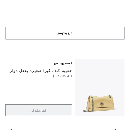
غير متوفر
نسقيها مع
حقيبة كتف كيرا صغيرة بقفل دوار
⁦1735.49⁩ د.إ
غير متوفر