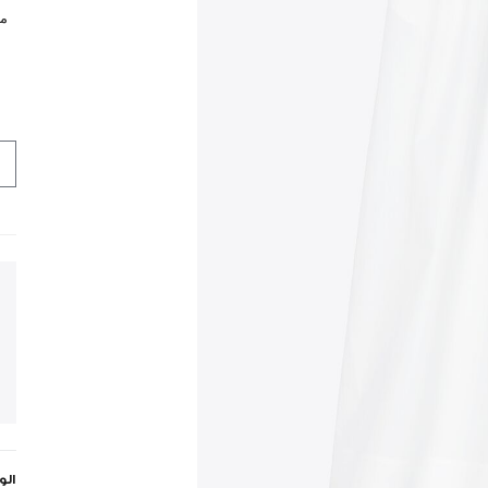
مي
ال