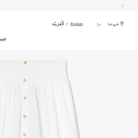
الْعَرَبيّة
English
فروعنا
د.إ
الجدي