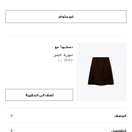
غير متوفر
نسقيها مع
تنورة جينز
⁦2690⁩ د.إ
أضف الى الحقيبة
الوصف
التفاصيل