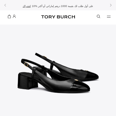
10% على أول طلب لك بقيمة 1000 درهم إماراتي أو أكثر
- الشحن المجاني
- تسوق الآن واستلم في المتجر
تفاصيل
تفاصيل
اشتراك
تسوّقي التشكيلة
تسوقي
تشكيلة عيد الأضحى
الموسم الجديد: إطلالات العمل