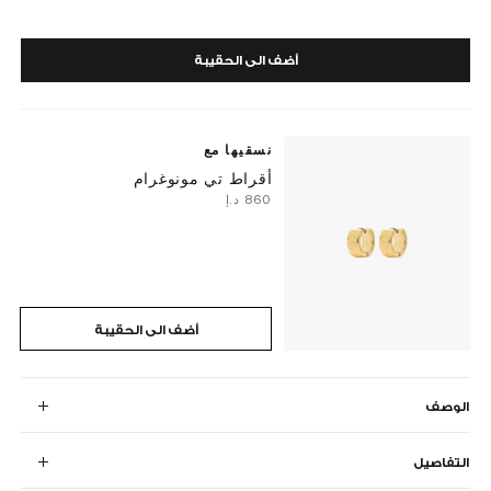
أضف الى الحقيبة
نسقيها مع
أقراط تي مونوغرام
⁦860⁩ د.إ
أضف الى الحقيبة
الوصف
التفاصيل