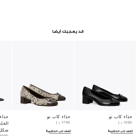
قد يعجبك أيضا
حذاء كاب تو
حذاء كاب تو
حذاء
⁦1590⁩ د.إ
⁦1790⁩ د.إ
الخل
شكل 
أضف إلى الحقيبة
أضف إلى الحقيبة
⁦1690⁩ د.إ