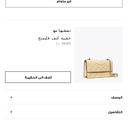
غير متوفر
نسقيها مع
حقيبة كتف فليمنج
⁦3490⁩ د.إ
أضف الى الحقيبة
الوصف
التفاصيل