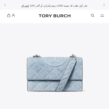
10% على أول طلب لك بقيمة 1000 درهم إماراتي أو أكثر
- الشحن المجاني
- تسوق الآن واستلم في المتجر
تفاصيل
تفاصيل
اشتراك
تسوّقي التشكيلة
تسوقي
تشكيلة عيد الأضحى
الموسم الجديد: إطلالات العمل