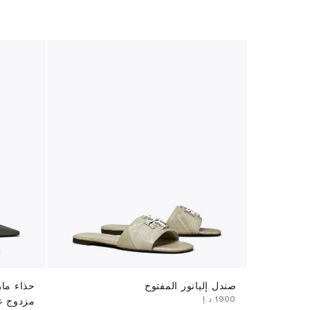
صندل إليانور المفتوح
حذاء ما
⁦1900⁩ د.إ
مزدوج ع