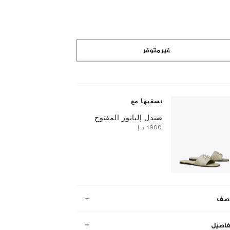
غير متوفر
نسقيها مع
صندل إليانور المفتوح
⁦1900⁩ د.إ
وصف
فاصيل