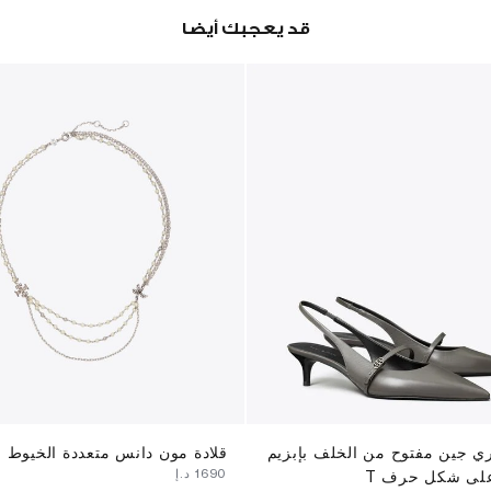
قد يعجبك أيضا
ري جين مفتوح من الخلف بإبزيم
قلادة مون دانس متعددة الخيوط م
⁦1690⁩ د.إ
لى شكل حرف T