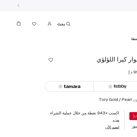
بحث
دفنا
ار كيرا اللؤلؤي
ون
Tory Gold / Pearl
اكسب +
943
نقطة من خلال عملية الشراء
هذه.
وز
انضم الآن