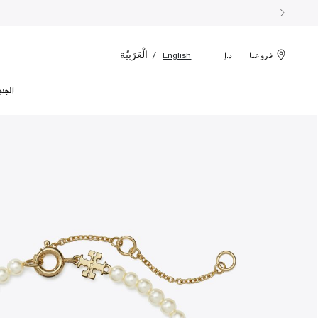
الْعَرَبيّة
English
فروعنا
د.إ
الجدي