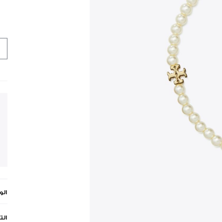
ال
الت