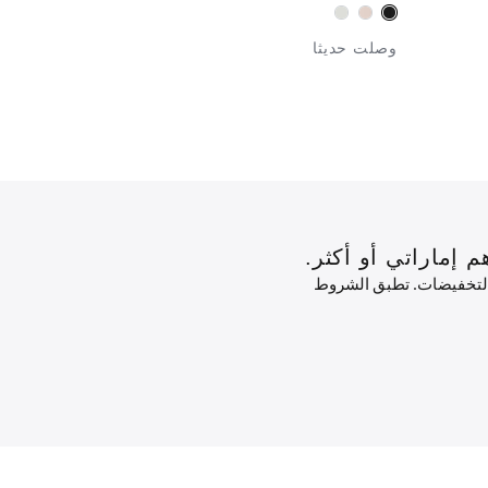
حصريًا في 
وصلت حديثا
 التخفيضات. تطبق الشروط