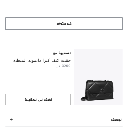
غير متوفر
نسقيها مع
حقيبة كتف كيرا دايموند المبطنة
⁦3290⁩ د.إ
أضف الى الحقيبة
الوصف