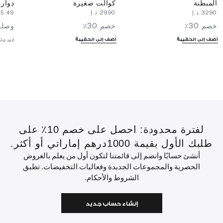
المبطنة
كوالت صغيرة
دوار
⁦3290⁩ د.إ
⁦2990⁩ د.إ
⁦1735.49⁩ د.إ
خصم 30٪
خصم 30٪
وصلت
أضف إلى الحقيبة
أضف إلى الحقيبة
غير مت
لفترة محدودة: احصل على خصم 10٪ على
طلبك الأول بقيمة 1000درهم إماراتي أو أكثر.
أنشئ حسابًا وانضم إلى قائمتنا لتكون أول من يعلم بالعروض
الحصرية والمجموعات الجديدة وفعاليات التخفيضات. تطبق
الشروط والأحكام.
إنشاء حساب جديد