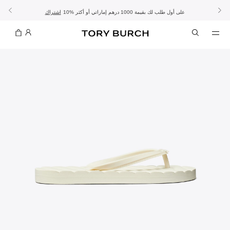
10% على أول طلب لك بقيمة 1000 درهم إماراتي أو أكثر
- الشحن المجاني
- تسوق الآن واستلم في المتجر
تفاصيل
تفاصيل
اشتراك
تسوّقي التشكيلة
تسوقي
تشكيلة عيد الأضحى
الموسم الجديد: إطلالات العمل