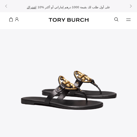
10% على أول طلب لك بقيمة 1000 درهم إماراتي أو أكثر
- الشحن المجاني
- تسوق الآن واستلم في المتجر
تفاصيل
تفاصيل
اشتراك
تسوّقي التشكيلة
تسوقي
تشكيلة عيد الأضحى
الموسم الجديد: إطلالات العمل