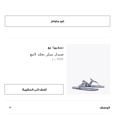
غير متوفر
نسقيها مع
صندل ميلر بجلد لامع
⁦1190⁩ د.إ
أضف الى الحقيبة
الوصف