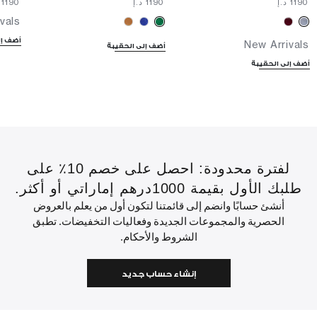
⁦1190⁩ د.إ
⁦1190⁩ د.إ
⁦1190⁩ د.إ
vals
أضف إل
New Arrivals
أضف إلى الحقيبة
أضف إلى الحقيبة
لفترة محدودة: احصل على خصم 10٪ على
طلبك الأول بقيمة 1000درهم إماراتي أو أكثر.
أنشئ حسابًا وانضم إلى قائمتنا لتكون أول من يعلم بالعروض
الحصرية والمجموعات الجديدة وفعاليات التخفيضات. تطبق
الشروط والأحكام.
إنشاء حساب جديد